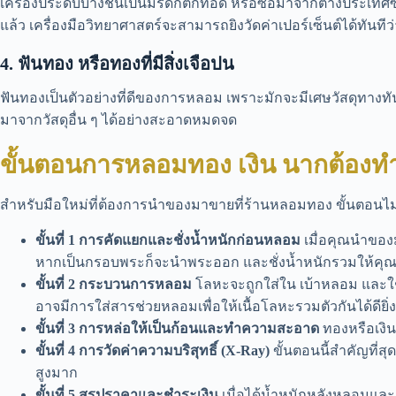
เครื่องประดับบางชิ้นเป็นมรดกตกทอด หรือซื้อมาจากต่างประเทศซึ
แล้ว เครื่องมือวิทยาศาสตร์จะสามารถยิงวัดค่าเปอร์เซ็นต์ได้ทันทีว่า
4. ฟันทอง หรือทองที่มีสิ่งเจือปน
ฟันทองเป็นตัวอย่างที่ดีของการหลอม เพราะมักจะมีเศษวัสดุทา
มาจากวัสดุอื่น ๆ ได้อย่างสะอาดหมดจด
ขั้นตอนการหลอมทอง เงิน นากต้องท
สำหรับมือใหม่ที่ต้องการนำของมาขายที่ร้านหลอมทอง ขั้นตอนไม่ได
ขั้นที่ 1 การคัดแยกและชั่งน้ำหนักก่อนหลอม
เมื่อคุณนำของม
หากเป็นกรอบพระก็จะนำพระออก และชั่งน้ำหนักรวมให้คุณดูต่อ
ขั้นที่ 2 กระบวนการหลอม
โลหะจะถูกใส่ใน เบ้าหลอม และใช้
อาจมีการใส่สารช่วยหลอมเพื่อให้เนื้อโลหะรวมตัวกันได้ดียิ่ง
ขั้นที่ 3 การหล่อให้เป็นก้อนและทำความสะอาด
ทองหรือเงิน
ขั้นที่ 4 การวัดค่าความบริสุทธิ์ (X-Ray)
ขั้นตอนนี้สำคัญที่สุด
สูงมาก
ขั้นที่ 5 สรุปราคาและชำระเงิน
เมื่อได้น้ำหนักหลังหลอมและ