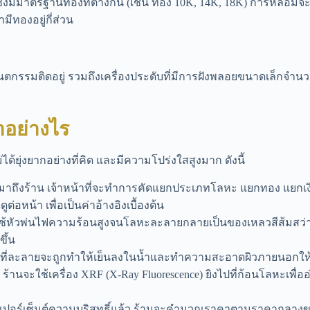
่งมีมาตรฐานทองที่ต่างกัน (เช่น ทอง 10K, 14K, 18K) การหลอมจะ
มีทองอยู่กี่ส่วน
งทันตกรรมติดอยู่ รวมถึงเครื่องประดับที่มีการฝังพลอยขนาดเ
ำอย่างไร
้ยุ่งยากอย่างที่คิด และมีความโปร่งใสสูงมาก ดังนี้
าถึงร้าน เจ้าหน้าที่จะทำการคัดแยกประเภทโลหะ แยกทอง แยกเงิน
หน้า เพื่อเป็นค่าอ้างอิงเบื้องต้น
หัวพ่นไฟความร้อนสูงจนโลหะละลายกลายเป็นของเหลวสีส้มสว่าง ใน
ขึ้น
ที่ละลายจะถูกทำให้เย็นลงในน้ำและทำความสะอาดผิวภายนอกให้เห
 ร้านจะใช้เครื่อง XRF (X-Ray Fluorescence) ยิงไปที่ก้อนโลหะเพื่ออ่
เปอร์เซ็นต์ความบริสุทธิ์แล้ว ร้านจะคำนวณราคาตามราคากลางของ