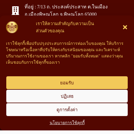
ที่อยู่ : 7/13 ถ. ประสงค์ประสาท ต.ในเมือง
อ.เมืองพิษณุโลก จ.พิษณุโลก 65000
เราให้ความสำคัญกับความเป็น
โทร : 090-888-5529
ส่วนตัวของคุณ
โทร : 094-285-6267
เราใช้คุกกี้เพื่อปรับปรุงประสบการณ์การท่องเว็บของคุณ ให้บริการ
โฆษณาหรือเนื้อหาที่ปรับให้ตรงกับรสนิยมของคุณ และวิเคราะห์
Facebook : หลอมทองพิษณุโลก รับซื้อทอง เงิน
ปริมาณการใช้งานของเรา หากคลิก "ยอมรับทั้งหมด" แสดงว่าคุณ
นาค ให้ราคาสูง เช็คด้วยเครื่องเปอร์เซ็นต์%
เห็นชอบกับการใช้คุกกี้ของเรา
ยอมรับ
ปฏิเสธ
ดูการตั้งค่า
Add line : @paruay
นโยบายการใช้คุกกี้