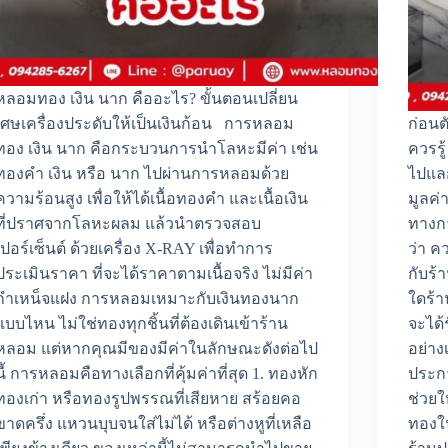
หลอมทอง เงิน นาก คืออะไร? ขั้นตอนเปลี่ยน
เศษเครื่องประดับให้เป็นเงินก้อน การหลอม
ก่อนต
ทอง เงิน นาก คือกระบวนการนำโลหะมีค่า เช่น
ควรรู
ทองคำ เงิน หรือ นาก ไปผ่านการหลอมด้วย
ไปแลก
ความร้อนสูง เพื่อให้ได้เนื้อทองคำ และเนื้อเงิน
มูลค่า
ที่ปราศจากโลหะผลม แล้วนำตรวจสอบ
ทางก
เปอร์เซ็นต์ ด้วยเครื่อง X-RAY เพื่อทำการ
ว่า ค
ประเมินราคา ที่จะได้ราคาตามเนื้อจริง ไม่มีค่า
กับร้
กำเหน็จแฝง การหลอมเหมาะกับเงินทองนาก
ใดร้า
แบบไหน ไม่ใช่ทองทุกชิ้นที่ต้องเดินเข้าร้าน
จะได้ร
หลอม แต่หากคุณมีของมีค่าในลักษณะดังต่อไป
อย่าง
นี้ การหลอมคือทางเลือกที่คุ้มค่าที่สุด 1. ทองหัก
ประกา
ทองเก่า หรือทองรูปพรรณที่เสียหาย สร้อยคอ
ช่วยใ
ขาดครึ่ง แหวนบุบจนใส่ไม่ได้ หรือต่างหูที่เหลือ
ทองใน